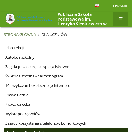
LOGOWANIE
Publiczna Szkoła
Podstawowa im.
Henryka Sienkiewicza w
Rogolinie, Rogolin 4a,
26-807 Radzanów
STRONA GŁÓWNA
/
DLA UCZNIÓW
Dla
Plan Lekcji
uczniów
Autobus szkolny
Zajęcia pozalekcyjne i specjalistyczne
Świetlica szkolna - harmonogram
10 przykazań bezpiecznego internetu
Prawa ucznia
Prawa dziecka
Wykaz podręczniów
Zasady korzystania z telefonów komórkowych