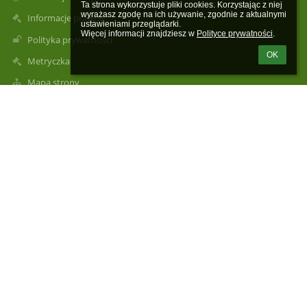
Ta strona wykorzystuje pliki cookies. Korzystając z niej 
wyrażasz zgodę na ich używanie, zgodnie z aktualnymi 
Informacje prawne
ustawieniami przeglądarki.

Więcej informacji znajdziesz w 
Polityce prywatności
.
Polityka prywatności
OK
Metryczka
Mapa strony
O szkole
Kontakt
Aktualności
Kontakty
Publiczna Szkoła Podstawowa im. Henryka Sienkiewicza w
Rogolinie Radzanów, Rogolin 4a
sekretariat@psprogolin.pl
Dyrektor Szkoły: tel.516680505
Sekretariat: tel. 48 6136323
Intendent: tel.516680521