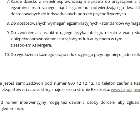
Każde dziecko z niepełnosprawnością ma prawo do przystąpienia 
egzaminu maturalnego bądź egzaminu potwierdzającego kwalif
dostosowanych do indywidualnych potrzeb psychofizycznych
Do dostosowanych wymagań egzaminacyjnych - standardów wymaga
Do zwolnienia z nauki drugiego języka obcego, ucznia z wadą słu
z niepełnosprawnościami sprzężonymi lub autyzmem w tym
z zespołem Aspergera.
Do wydłużenia każdego etapu edukacyjnego przynajmniej o jeden rok
e jesteś sam! Zadzwoń pod numer 800 12 12 12. To telefon zaufania Rze
 ekspertów na czacie, który znajdziesz na stronie Rzecznika:
www.brpd.gov.
d numer interwencyjny mogą też dzwonić osoby dorosłe, aby zgłosić 
ględem nich.