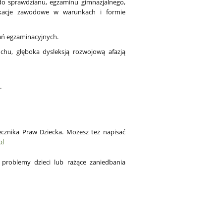
do sprawdzianu, egzaminu gimnazjalnego,
ikacje zawodowe w warunkach i formie
ń egzaminacyjnych.
chu, głęboka dysleksją rozwojową afazją
.
cznika Praw Dziecka. Możesz też napisać
pl
problemy dzieci lub rażące zaniedbania