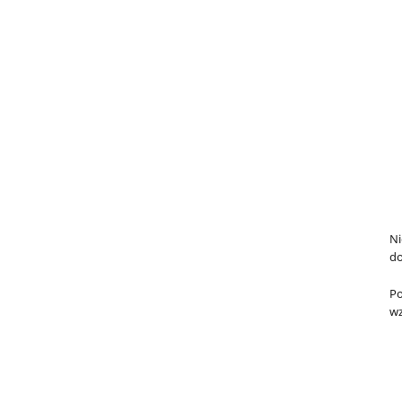
Ni
do
Po
wz