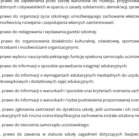
 prawo do zapewnienia przez szkołę warunków do rozwoju, przygotow
dzinnych i obywatelskich w oparciu o zasady solidarności, demokracji, sprawi
 prawo do organizacji życia szkolnego umożliwiającego zachowanie właści
możliwością rozwijania i zaspokajania własnych zainteresowań;
 prawo do redagowania i wydawania gazetki szkolnej;
 prawo do organizowania działalności kulturalnej, oświatowej, sporto
trzebami i możliwościami organizacyjnymi;
 prawo wyboru nauczyciela pełniącego funkcję opiekuna samorządu uczniow
 prawo do informacji o sposobie sprawdzania osiągnięć edukacyjnych;
. prawo do informacji o wymaganiach edukacyjnych niezbędnych do uzyska
obowiązkowych i dodatkowych zajęć edukacyjnych;
. prawo do informacji o warunkach i sposobie oraz kryteriach oceniania zac
. prawo do informacji o warunkach i trybie podniesienia proponowanej oce
. prawo zgłoszenia zastrzeżeń do dyrektora szkoły, jeśli uczniowie i ich rod
ukacyjnych lub roczna ocena klasyfikacyjna zachowania została ustalona ni
. prawo do tworzenia samorządu uczniowskiego;
. prawo do zawarcia w statucie szkoły zagadnień dotyczących bezpiec