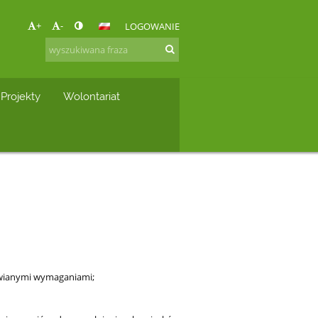
+
-
LOGOWANIE
Projekty
Wolontariat
tawianymi wymaganiami;