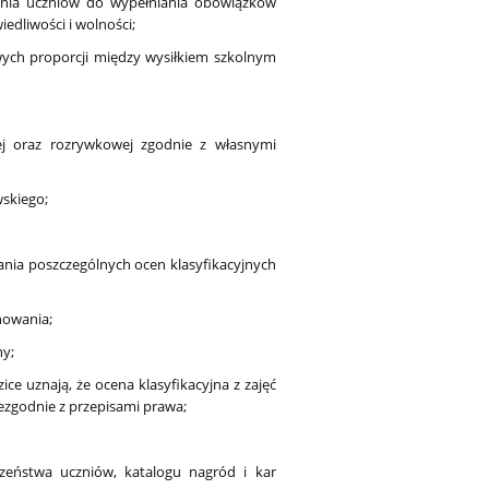
ania uczniów do wypełniania obowiązków
edliwości i wolności;
wych proporcji między wysiłkiem szkolnym
wej oraz rozrywkowej zgodnie z własnymi
skiego;
nia poszczególnych ocen klasyfikacyjnych
howania;
ny;
zice uznają, że ocena klasyfikacyjna z zajęć
ezgodnie z przepisami prawa;
zeństwa uczniów, katalogu nagród i kar