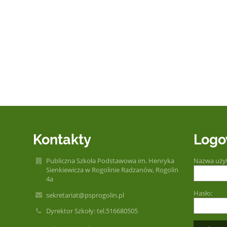
Kontakty
Logo
Publiczna Szkoła Podstawowa im. Henryka
Nazwa uży
Sienkiewicza w Rogolinie Radzanów, Rogolin
4a
Hasło:
sekretariat@psprogolin.pl
Dyrektor Szkoły: tel.516680505