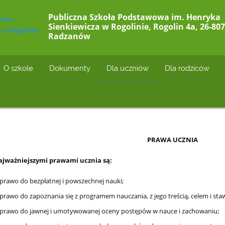
Publiczna Szkoła Podstawowa im. Henryka
Sienkiewicza w Rogolinie, Rogolin 4a, 26-807
Radzanów
O szkole
Dokumenty
Dla uczniów
Dla rodziców
PRAWA UCZNIA
jważniejszymi prawami ucznia są:
 prawo do bezpłatnej i powszechnej nauki;
 prawo do zapoznania się z programem nauczania, z jego treścią, celem i s
 prawo do jawnej i umotywowanej oceny postępów w nauce i zachowaniu;