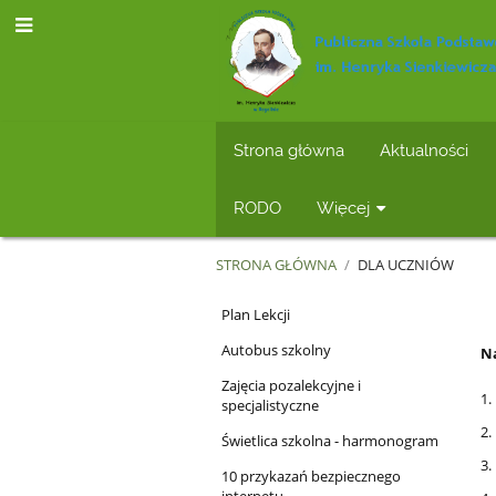
Strona główna
Aktualności
RODO
Więcej
STRONA GŁÓWNA
/
DLA UCZNIÓW
Dla
Plan Lekcji
uczniów
Autobus szkolny
Na
Zajęcia pozalekcyjne i
1.
specjalistyczne
2.
Świetlica szkolna - harmonogram
3.
10 przykazań bezpiecznego