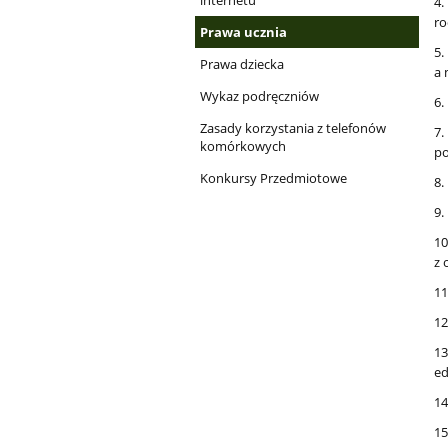
internetu
4.
ro
Prawa ucznia
5.
Prawa dziecka
a 
Wykaz podręczniów
6.
Zasady korzystania z telefonów
7.
komórkowych
po
Konkursy Przedmiotowe
8.
9.
10
z 
11
12
13
ed
14
15