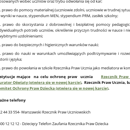
osowanych wobec uczniów oraz trybu odwołania się od kar;
. prawo do pomocy materialnej (uczniowie zdolni, uczniowie w trudnej sytuac
 wyniki w nauce, stypendium MEN, stypendium PRM, zasiłek szkolny;
. prawo do skorzystania z dobrowolnej i bezpłatnej pomocy pedagogic
dywidualnych potrzeb uczniów, określenie przyczyn trudności w nauce i n
wybitnymi uzdolnieniami;
. prawo do bezpiecznych i higienicznych warunków nauki;
. prawo do nauki w warunkach umożliwiających podtrzymywanie i rozwój
storii i języka;
. prawo do powołania w szkole Rzecznika Praw Ucznia jako mediatora w konf
nstytucje mające na celu ochronę praw ucznia
Rzecznik Praw 
urator Oświaty (otwiera się w nowej karcie)
, Rzecznik Praw Ucznia, 
mitet Ochrony Praw Dziecka (otwiera się w nowej karcie)
.
ażne telefony
2 44 33 554- Warszawski Rzecznik Praw Uczniowskich
00 12 12 12 - Dziecięcy Telefon Zaufania Rzecznika Praw Dziecka