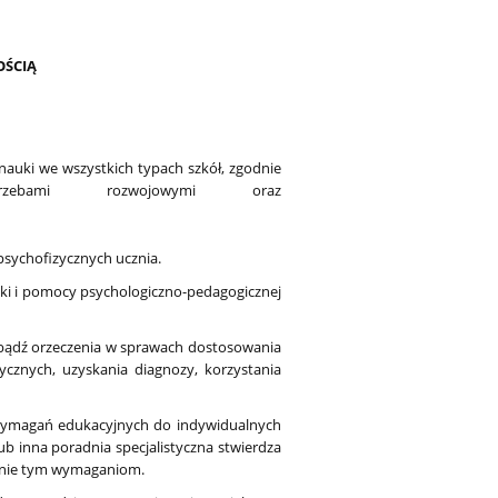
OŚCIĄ
auki we wszystkich typach szkół, zgodnie
trzebami rozwojowymi oraz
.
psychofizycznych ucznia.
eki i pomocy psychologiczno-pedagogicznej
 bądź orzeczenia w sprawach dostosowania
cznych, uzyskania diagnozy, korzystania
wymagań edukacyjnych do indywidualnych
b inna poradnia specjalistyczna stwierdza
tanie tym wymaganiom.