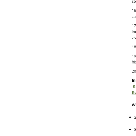
st
16
za
17
in
z 
18
19
hi
20
I
K
Ko
W
2
8