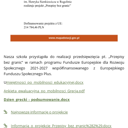
Nasza szkoła przystąpiła do realizacji przedsięwzięcia pt. „Przepisy
bez granic” w ramach programu Fundusze Europejskie dla Rozwoju
Społecznego 2021-2027 współfinansowanego z Europejskiego
Funduszu Społecznego Plus.
U
miejetnosci_po_mobilnosci_edukacyjnej.docx
Ankieta_ewaluacyjna_po_mobilnosci_Grecja.pdf
Dzien_grecki_-_podsumowanie.docx
Najnowsze informacje o projekcie
Informacja_o_projekcie_Przepisy_bez_granic%282%29.docx