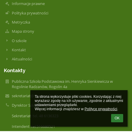
Informacje prawne
Polityka prywatności
Metryczka
Mapa strony
O szkole
Kontakt
Aktualności
Kontakty
Publiczna Szkoła Podstawowa im. Henryka Sienkiewicza w
Rogolinie Radzanów, Rogolin 4a
sekretariat@psprogolin.pl
Ta strona wykorzystuje pliki cookies. Korzystając z niej 
wyrażasz zgodę na ich używanie, zgodnie z aktualnymi 
Dyrektor Szkoły: tel.516680505
ustawieniami przeglądarki.

Więcej informacji znajdziesz w 
Polityce prywatności
.
Sekretariat: tel. 48 6136323
OK
Intendent: tel.516680521