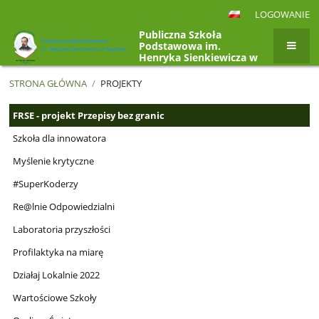
LOGOWANIE
Publiczna Szkoła
Podstawowa im.
Henryka Sienkiewicza w
Rogolinie, Rogolin 4a,
26-807 Radzanów
STRONA GŁÓWNA
/
PROJEKTY
Projekty
FRSE - projekt Przepisy bez granic
Szkoła dla innowatora
Myślenie krytyczne
#SuperKoderzy
Re@lnie Odpowiedzialni
Laboratoria przyszłości
Profilaktyka na miarę
Działaj Lokalnie 2022
Wartościowe Szkoły