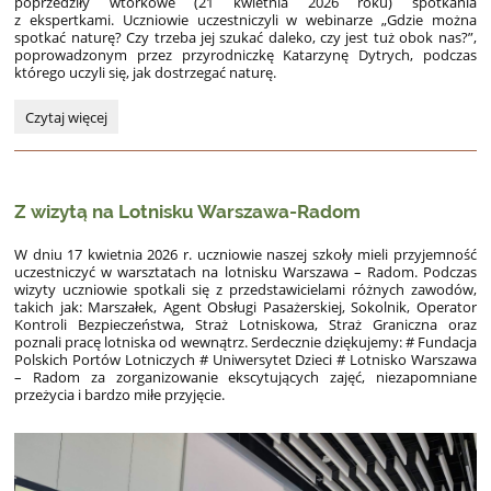
poprzedziły wtorkowe (21 kwietnia 2026 roku) spotkania
z ekspertkami. Uczniowie uczestniczyli w webinarze „Gdzie można
spotkać naturę? Czy trzeba jej szukać daleko, czy jest tuż obok nas?”,
poprowadzonym przez przyrodniczkę Katarzynę Dytrych, podczas
którego uczyli się, jak dostrzegać naturę.
Uczniowie
Czytaj więcej
klasy
VII
łączą
kropki
Z wizytą na Lotnisku Warszawa-Radom
w
naturze
–
W dniu 17 kwietnia 2026 r. uczniowie naszej szkoły mieli przyjemność
uczestniczyć w warsztatach na lotnisku Warszawa – Radom. Podczas
za
wizyty uczniowie spotkali się z przedstawicielami różnych zawodów,
nami
takich jak: Marszałek, Agent Obsługi Pasażerskiej, Sokolnik, Operator
Dzień
Kontroli Bezpieczeństwa, Straż Lotniskowa, Straż Graniczna oraz
Ziemi
poznali pracę lotniska od wewnątrz. Serdecznie dziękujemy: # Fundacja
z
Polskich Portów Lotniczych # Uniwersytet Dzieci # Lotnisko Warszawa
CEO!:
– Radom za zorganizowanie ekscytujących zajęć, niezapomniane
przeżycia i bardzo miłe przyjęcie.