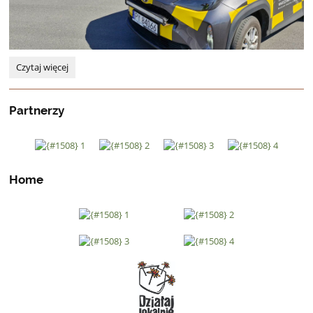
Z
Czytaj więcej
wizytą
na
Lotnisku
Partnerzy
Warszawa-
Radom:
Home