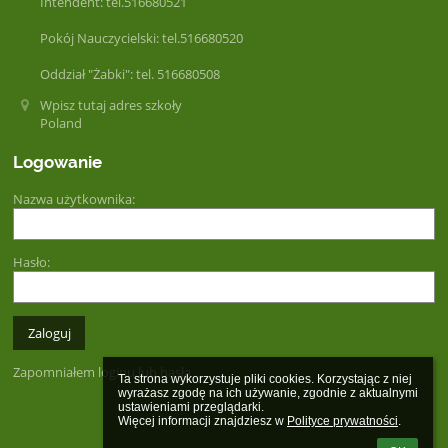
Intendent: tel.516680521
Pokój Nauczycielski: tel.516680520
Oddział "Żabki": tel. 516680508
Wpisz tutaj adres szkoły
Poland
Logowanie
Nazwa użytkownika:
Hasło:
Zapomniałem loginu lub hasła
Ta strona wykorzystuje pliki cookies. Korzystając z niej 
wyrażasz zgodę na ich używanie, zgodnie z aktualnymi 
ustawieniami przeglądarki.

Więcej informacji znajdziesz w 
Polityce prywatności
.