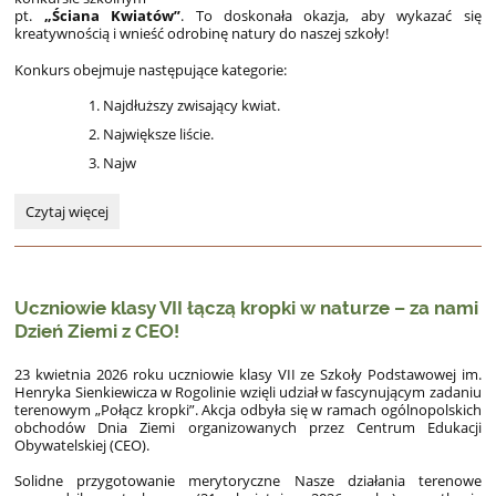
pt.
„Ściana Kwiatów”
. To doskonała okazja, aby wykazać się
kreatywnością i wnieść odrobinę natury do naszej szkoły!
Konkurs obejmuje następujące kategorie:
Najdłuższy zwisający kwiat.
Największe liście.
Najw
🌸
Czytaj więcej
Konkurs
szkolny
„Ściana
Kwiatów”
Uczniowie klasy VII łączą kropki w naturze – za nami
🌸:
Dzień Ziemi z CEO!
23 kwietnia 2026 roku uczniowie klasy VII ze Szkoły Podstawowej im.
Henryka Sienkiewicza w Rogolinie wzięli udział w fascynującym zadaniu
terenowym „Połącz kropki”. Akcja odbyła się w ramach ogólnopolskich
obchodów Dnia Ziemi organizowanych przez Centrum Edukacji
Obywatelskiej (CEO).
Solidne przygotowanie merytoryczne Nasze działania terenowe