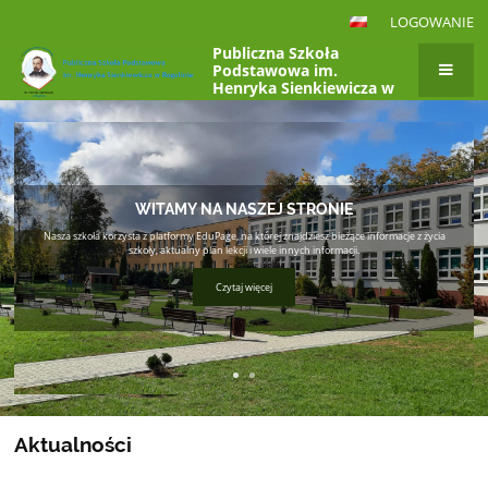
LOGOWANIE
Publiczna Szkoła
Podstawowa im.
Henryka Sienkiewicza w
Rogolinie, Rogolin 4a,
Strona
26-807 Radzanów
główna
WITAMY NA NASZEJ STRONIE
Nasza szkoła korzysta z platformy EduPage, na której znajdziesz bieżące informacje z życia
szkoły, aktualny plan lekcji i wiele innych informacji.
Czytaj więcej
Aktualności