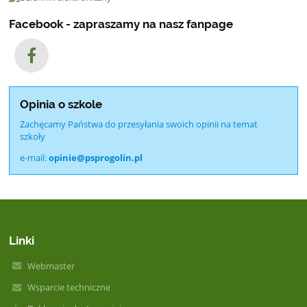
Facebook - zapraszamy na nasz fanpage
Opinia o szkole
Zachęcamy Państwa do przesyłania swoich opinii na temat
szkoły
e-mail:
opinie@psprogolin.pl
Linki
Webmaster
Wsparcie techniczne