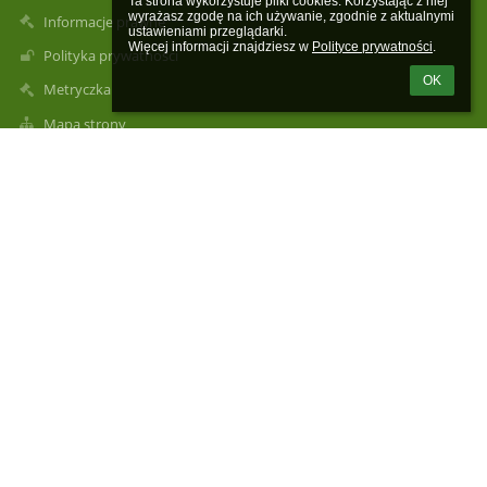
Ta strona wykorzystuje pliki cookies. Korzystając z niej 
wyrażasz zgodę na ich używanie, zgodnie z aktualnymi 
Informacje prawne
ustawieniami przeglądarki.

Więcej informacji znajdziesz w 
Polityce prywatności
.
Polityka prywatności
OK
Metryczka
Mapa strony
O szkole
Kontakt
Aktualności
Kontakty
Publiczna Szkoła Podstawowa im. Henryka Sienkiewicza w
Rogolinie Radzanów, Rogolin 4a
sekretariat@psprogolin.pl
Dyrektor Szkoły: tel.516680505
Sekretariat: tel. 48 6136323
Intendent: tel.516680521