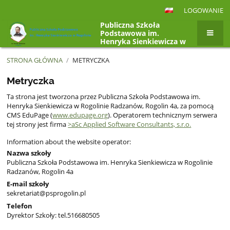
LOGOWANIE
Publiczna Szkoła
Podstawowa im.
Henryka Sienkiewicza w
Rogolinie, Rogolin 4a,
26-807 Radzanów
STRONA GŁÓWNA
/
METRYCZKA
Metryczka
Metryczka
Ta strona jest tworzona przez Publiczna Szkoła Podstawowa im.
Henryka Sienkiewicza w Rogolinie Radzanów, Rogolin 4a, za pomocą
CMS EduPage (
www.edupage.org
). Operatorem technicznym serwera
tej strony jest firma
>aSc Applied Software Consultants, s.r.o.
Information about the website operator:
Nazwa szkoły
Publiczna Szkoła Podstawowa im. Henryka Sienkiewicza w Rogolinie
Radzanów, Rogolin 4a
E-mail szkoły
sekretariat@psprogolin.pl
Telefon
Dyrektor Szkoły: tel.516680505