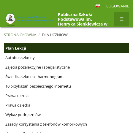
LOGOWANIE
Publiczna Szkoła
Podstawowa im.
Henryka Sienkiewicza w
Rogolinie, Rogolin 4a,
26-807 Radzanów
STRONA GŁÓWNA
/
DLA UCZNIÓW
Dla
Plan Lekcji
uczniów
Autobus szkolny
Zajęcia pozalekcyjne i specjalistyczne
Świetlica szkolna - harmonogram
10 przykazań bezpiecznego internetu
Prawa ucznia
Prawa dziecka
Wykaz podręczniów
Zasady korzystania z telefonów komórkowych