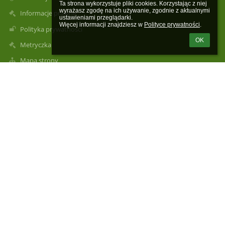
Ta strona wykorzystuje pliki cookies. Korzystając z niej 
wyrażasz zgodę na ich używanie, zgodnie z aktualnymi 
Informacje prawne
ustawieniami przeglądarki.

Więcej informacji znajdziesz w 
Polityce prywatności
.
Polityka prywatności
OK
Metryczka
Mapa strony
O szkole
Kontakt
Aktualności
Kontakty
Publiczna Szkoła Podstawowa im. Henryka Sienkiewicza w
Rogolinie Radzanów, Rogolin 4a
sekretariat@psprogolin.pl
Dyrektor Szkoły: tel.516680505
Sekretariat: tel. 48 6136323
Intendent: tel.516680521