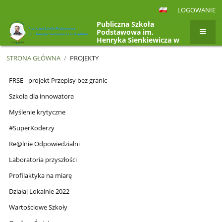
LOGOWANIE
Publiczna Szkoła
Podstawowa im.
Henryka Sienkiewicza w
Rogolinie, Rogolin 4a,
26-807 Radzanów
STRONA GŁÓWNA
/
PROJEKTY
Projekty
FRSE - projekt Przepisy bez granic
Szkoła dla innowatora
Myślenie krytyczne
#SuperKoderzy
Re@lnie Odpowiedzialni
Laboratoria przyszłości
Profilaktyka na miarę
Działaj Lokalnie 2022
Wartościowe Szkoły