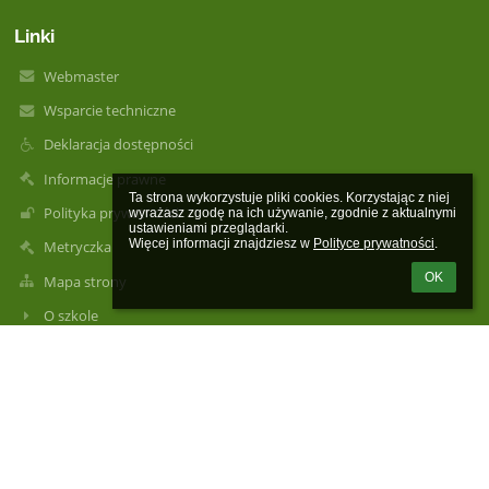
Linki
Webmaster
Wsparcie techniczne
Deklaracja dostępności
Informacje prawne
Ta strona wykorzystuje pliki cookies. Korzystając z niej 
Polityka prywatności
wyrażasz zgodę na ich używanie, zgodnie z aktualnymi 
ustawieniami przeglądarki.

Więcej informacji znajdziesz w 
Polityce prywatności
.
Metryczka
OK
Mapa strony
O szkole
Kontakt
Aktualności
Kontakty
Publiczna Szkoła Podstawowa im. Henryka Sienkiewicza w
Rogolinie Radzanów, Rogolin 4a