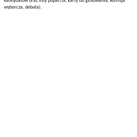
kandydatów oraz listy poparcia, karty do głosowania, komisja
wyborcza, debata).