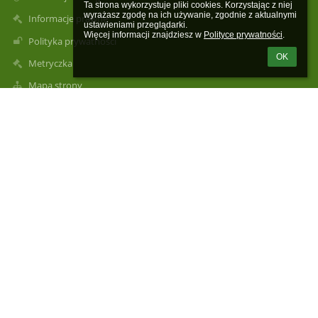
Ta strona wykorzystuje pliki cookies. Korzystając z niej 
wyrażasz zgodę na ich używanie, zgodnie z aktualnymi 
Informacje prawne
ustawieniami przeglądarki.

Więcej informacji znajdziesz w 
Polityce prywatności
.
Polityka prywatności
OK
Metryczka
Mapa strony
O szkole
Kontakt
Aktualności
Kontakty
Publiczna Szkoła Podstawowa im. Henryka Sienkiewicza w
Rogolinie Radzanów, Rogolin 4a
sekretariat@psprogolin.pl
Dyrektor Szkoły: tel.516680505
Sekretariat: tel. 48 6136323
Intendent: tel.516680521