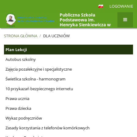
LOGOWANIE
Publiczna Szkoła
Podstawowa im.
Henryka Sienkiewicza w
Rogolinie, Rogolin 4a,
26-807 Radzanów
STRONA GŁÓWNA
/
DLA UCZNIÓW
Dla
Plan Lekcji
uczniów
Autobus szkolny
Zajęcia pozalekcyjne i specjalistyczne
Świetlica szkolna - harmonogram
10 przykazań bezpiecznego internetu
Prawa ucznia
Prawa dziecka
Wykaz podręczniów
Zasady korzystania z telefonów komórkowych