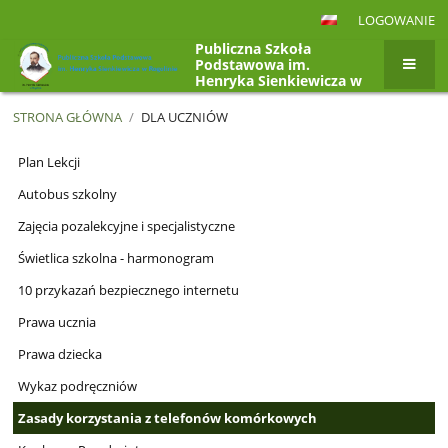
LOGOWANIE
Publiczna Szkoła
Podstawowa im.
Henryka Sienkiewicza w
Rogolinie, Rogolin 4a,
26-807 Radzanów
STRONA GŁÓWNA
/
DLA UCZNIÓW
Dla
Plan Lekcji
uczniów
Autobus szkolny
Zajęcia pozalekcyjne i specjalistyczne
Świetlica szkolna - harmonogram
10 przykazań bezpiecznego internetu
Prawa ucznia
Prawa dziecka
Wykaz podręczniów
Zasady korzystania z telefonów komórkowych