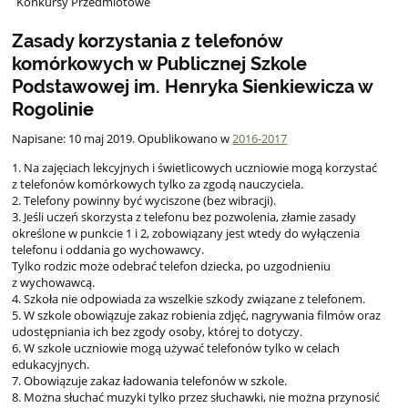
Konkursy Przedmiotowe
Zasady korzystania z telefonów
komórkowych w Publicznej Szkole
Podstawowej im. Henryka Sienkiewicza w
Rogolinie
Napisane:
10 maj 2019
. Opublikowano w
2016-2017
1. Na zajęciach lekcyjnych i świetlicowych uczniowie mogą korzystać
z telefonów komórkowych tylko za zgodą nauczyciela.
2. Telefony powinny być wyciszone (bez wibracji).
3. Jeśli uczeń skorzysta z telefonu bez pozwolenia, złamie zasady
określone w punkcie 1 i 2, zobowiązany jest wtedy do wyłączenia
telefonu i oddania go wychowawcy.
Tylko rodzic może odebrać telefon dziecka, po uzgodnieniu
z wychowawcą.
4. Szkoła nie odpowiada za wszelkie szkody związane z telefonem.
5. W szkole obowiązuje zakaz robienia zdjęć, nagrywania filmów oraz
udostępniania ich bez zgody osoby, której to dotyczy.
6. W szkole uczniowie mogą używać telefonów tylko w celach
edukacyjnych.
7. Obowiązuje zakaz ładowania telefonów w szkole.
8. Można słuchać muzyki tylko przez słuchawki, nie można przynosić