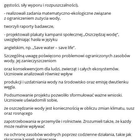
gęstości,
siły wyporu i
rozpuszczalności),
- realizowali
zadania matematyczno-ekologiczne
związane
z ograniczeniem
zużycia
wody,
tworzyli
raporty
badawcze,
- projektowali
plakaty
kampanii społecznej
„Oszczędzaj
wodę”,
uwzględniając
hasła w
języku
angielskim, np.
„Save
water
–
save
life”.
Szczególną
uwagę
poświęcono
problemowi
ograniczonych
zasobów
wody,
jej
zanieczyszczeniom
oraz
konsekwencjom
dla
ludzi,
zwierząt i
całych
ekosystemów.
Uczniowie
analizowali
również
wpływ
produkcji
i uzdatniania
wody
na
środowisko
oraz
emisję
dwutlenku
węgla.
Podsumowanie
projektu
pozwoliło
sformułować
ważne
wnioski.
Uczniowie
uświadomili
sobie,
że
oszczędzanie
wody
jest
koniecznością
w obliczu
zmian
klimatu, susz
oraz
rosnącego
zapotrzebowania
w
przemyśle
i rolnictwie.
Zrozumieli
także,
że
każdy
może
realnie
wpływać
na
ochronę
zasobów
wodnych
poprzez
codzienne działania, takie jak
skracanie kąpieli,
zakręcanie