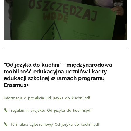
"Od języka do kuchni" - międzynarodowa
mobilność edukacyjna uczniów i kadry
edukacji szkolnej w ramach programu
Erasmus+
informacja_o_projekcie_Od_jezyka_do_kuchni.pdf
regulamin_projektu_Od_jezyka_do_kuchni.pdf
formularz_zgloszeniowy_Od_jezyka_do_kuchni.pdf