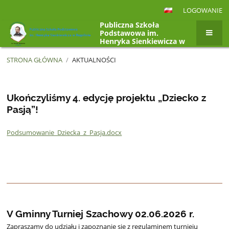
LOGOWANIE
Publiczna Szkoła
Podstawowa im.
Henryka Sienkiewicza w
Rogolinie, Rogolin 4a,
26-807 Radzanów
STRONA GŁÓWNA
/
AKTUALNOŚCI
Aktualności
Ukończyliśmy 4. edycję projektu „Dziecko z
Pasją”!
Podsumowanie_Dziecka_z_Pasja.docx
V Gminny Turniej Szachowy 02.06.2026 r.
Zapraszamy do udziału i zapoznanie się z regulaminem turnieju