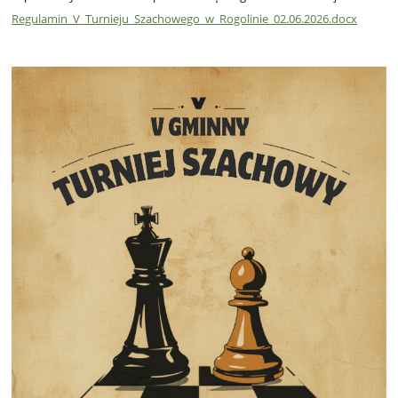
Regulamin_V_Turnieju_Szachowego_w_Rogolinie_02.06.2026.docx