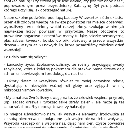
spotkać naturę? Czy trzeba jej szukać daleko, czy jest tuż obok nas?”,
poprowadzonym przez przyrodniczkę Katarzynę Dytrych, podczas
którego uczyli się, jak dostrzegać naturę.
Nasze szkolne podwórko pod lupą badaczy W czwartek siódmoklasiści
przenieśli zdobytą wiedzę na świeże powietrze! Na miejsce obserwacji
wybraliśmy teren zielony wokół naszej szkoły, szukając w nim jak
największej liczby powiązań w przyrodzie. Nasze otoczenie to
prawdziwe bogactwo elementów: mamy tu łąkę, ścieżkę sensoryczną,
plac zabaw, ławeczki, boisko do piłki plażowej, a przede wszystkim
drzewa – w tym aż 60 nowych lip, które posadziliśmy zaledwie dzień
wcześniej!
Co udało nam się odkryć?
· Łańcuchy życia: Zaobserwowaliśmy, że rośliny przyciągają owady
zapylające, które z kolei są pokarmem dla ptaków. Same drzewa dają
schronienie zwierzętom i produkują dla nas tlen.
· Ukryty świat: Zauważyliśmy również te mniej oczywiste relacje,
dyskutując o niezwykle ważnej roli gleby oraz żyjących w niej
mikroorganizmów i owadów.
· My a natura: Zwróciliśmy uwagę na to, że człowiek wspiera przyrodę
(np. sadząc drzewa i tworząc takie strefy zieleni), ale może ją też
zaburzać, chociażby depcząc trawę czy hałasując.
To miejsce uświadomiło nam, jak wszystkie elementy środowiska są
ze sobą nierozerwalnie połączone i jak wzajemnie na siebie wpływają.
Przyroda każdego dnia wspiera nas, dając nam cień, czyste powietrze
i wspaniałą przestrzeń do odpoczynku. Pamiętajmy, aby o nią dbać!