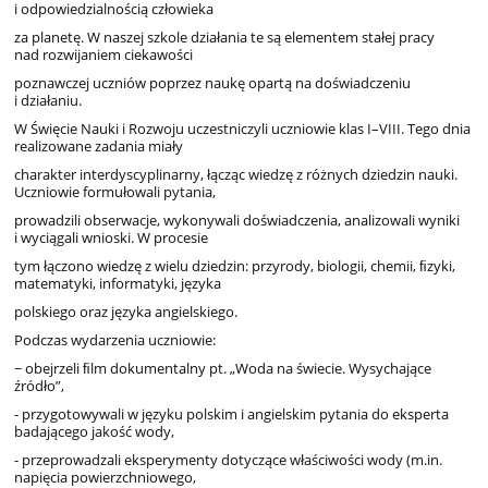
i odpowiedzialnością
człowieka
za
planetę. W
naszej
szkole
działania
te
są
elementem
stałej
pracy
nad rozwijaniem
ciekawości
poznawczej
uczniów
poprzez
naukę
opartą na doświadczeniu
i działaniu.
W
Święcie
Nauki
i
Rozwoju
uczestniczyli
uczniowie
klas
I–VIII.
Tego
dnia
realizowane
zadania
miały
charakter
interdyscyplinarny,
łącząc
wiedzę z
różnych
dziedzin
nauki.
Uczniowie
formułowali
pytania,
prowadzili
obserwacje,
wykonywali
doświadczenia,
analizowali
wyniki
i
wyciągali
wnioski. W
procesie
tym
łączono
wiedzę z
wielu
dziedzin:
przyrody,
biologii,
chemii,
ﬁzyki,
matematyki, informatyki,
języka
polskiego
oraz
języka
angielskiego.
Podczas
wydarzenia
uczniowie:
− obejrzeli ﬁlm
dokumentalny
pt.
„Woda
na świecie.
Wysychające
źródło”,
- przygotowywali
w
języku
polskim
i angielskim
pytania
do
eksperta
badającego
jakość
wody,
- przeprowadzali
eksperymenty
dotyczące
właściwości wody
(m.in.
napięcia
powierzchniowego,