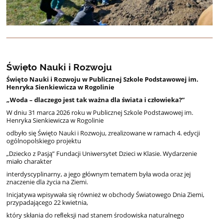
Święto Nauki i Rozwoju
Święto
Nauki
i Rozwoju w Publicznej
Szkole Podstawowej
im.
Henryka
Sienkiewicza w
Rogolinie
„Woda
–
dlaczego
jest
tak
ważna
dla
świata
i
człowieka?”
W dniu
31
marca
2026
roku
w Publicznej
Szkole
Podstawowej
im.
Henryka
Sienkiewicza
w Rogolinie
odbyło
się
Święto
Nauki
i
Rozwoju,
zrealizowane
w
ramach
4.
edycji
ogólnopolskiego
projektu
„
Dziecko
z Pasją” Fundacji
Uniwersytet
Dzieci w
Klasie.
Wydarzenie
miało
charakter
interdyscyplinarny,
a
jego
głównym
tematem była
woda
oraz
jej
znaczenie
dla
życia
na
Ziemi.
Inicjatywa
wpisywała
się
również
w
obchody
Światowego
Dnia
Ziemi,
przypadającego
22
kwietnia,
który skłania do
reﬂeksji
nad
stanem
środowiska
naturalnego