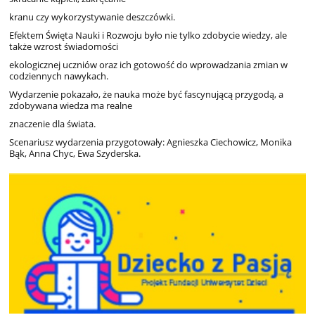
kranu czy
wykorzystywanie
deszczówki.
Efektem
Święta
Nauki
i
Rozwoju
było
nie
tylko
zdobycie
wiedzy,
ale
także
wzrost
świadomości
ekologicznej
uczniów
oraz
ich
gotowość
do
wprowadzania
zmian
w
codziennych
nawykach.
Wydarzenie
pokazało,
że
nauka
może
być
fascynującą przygodą, a
zdobywana
wiedza
ma
realne
znaczenie
dla
świata.
Scenariusz
wydarzenia
przygotowały:
Agnieszka Ciechowicz,
Monika
Bąk, Anna Chyc,
Ewa
Szyderska.