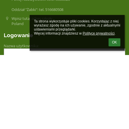
Oddział "Żabki": tel. 516680508
Wpisz tutaj adres szkoły
Ta strona wykorzystuje pliki cookies. Korzystając z niej 
Poland
wyrażasz zgodę na ich używanie, zgodnie z aktualnymi 
ustawieniami przeglądarki.

Więcej informacji znajdziesz w 
Polityce prywatności
.
Logowanie
OK
Nazwa użytkownika:
Hasło:
Zapomniałem loginu lub hasła
Wersja dla słabowidzących
Powered by
aSc EduPage