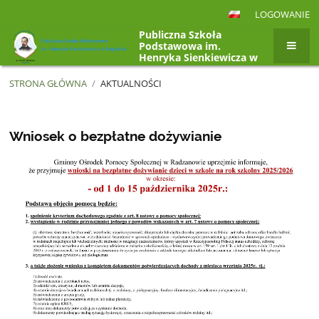
LOGOWANIE
Publiczna Szkoła
Podstawowa im.
Henryka Sienkiewicza w
Rogolinie, Rogolin 4a,
26-807 Radzanów
STRONA GŁÓWNA
/
AKTUALNOŚCI
Aktualności
Wniosek o bezpłatne dożywianie