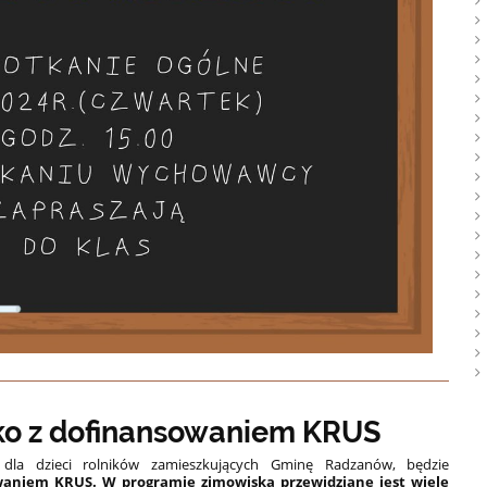
ko z dofinansowaniem KRUS
dla dzieci rolników zamieszkujących Gminę Radzanów, będzie
waniem KRUS.
W programie zimowiska przewidziane jest wiele