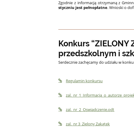
Zgodnie z informacją otrzymaną z Gmi
styczniu jest pełnopłatne
. Wnioski o do
Konkurs “ZIELONY Z
przedszkolnym i sz
Serdecznie zachęcamy do udziału w konku
Regulamin konkursu
zal._nr_1_Informacja_o_autorze_proje
zal._nr_2_Oswiadczenie.odt
zal._nr 3_Zielony Zakątek