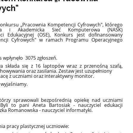
wych"
konkursu „Pracownia Kompetencji Cyfrowych", którego
owa i Akademicka Sieć Komputerowa (NASK)
eci Edukacyjnej (OSE), Konkurs jest dofinansowany
encji Cyfrowych" w ramach Programu Operacyjnego
s wpłynęło 3075 zgłoszeń.
 składa się z 16 laptopów wraz z przenośną szafą,
howywania oraz zasilania. Zestaw jest uzupełniony
acę z uczniami oraz interaktywny monitor.
ż wyjaśniamy.
 którzy sprawowali bezpośrednią opiekę nad uczniami
Byli to pani Aneta Bartosiak - nauczyciel edukacji
zka Romanowska - nauczyciel informatyki.
a pracy plastycznej uczniowie: