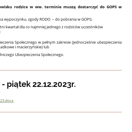
mowisku rodzice w ww. terminie muszą dostarczyć do GOPS w
nika wypoczynku, zgody RODO – do pobrania w GOPS;
tni kwartał dla co najmniej jednego z rodziców uczestników
:
ieczenia Społecznego w pełnym zakresie (jednocześnie ubezpieczenia
dkowe i macierzyńskie) lub
olniczego Ubezpieczenia Społecznego.
 piątek 22.12.2023r.
023.docx