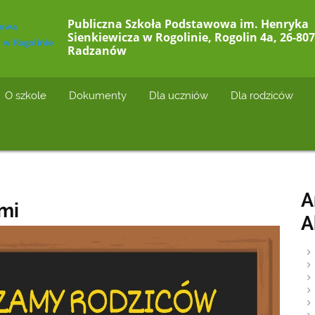
Publiczna Szkoła Podstawowa im. Henryka
Sienkiewicza w Rogolinie, Rogolin 4a, 26-807
Radzanów
O szkole
Dokumenty
Dla uczniów
Dla rodziców
A
ami
A