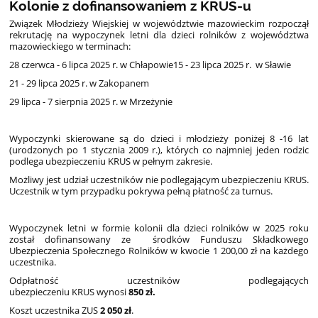
Kolonie z dofinansowaniem z KRUS-u
Związek Młodzieży Wiejskiej w województwie mazowieckim rozpoczął
rekrutację na wypoczynek letni dla dzieci rolników z województwa
mazowieckiego w terminach:
28 czerwca - 6 lipca 2025 r. w Chłapowie15 - 23 lipca 2025 r. w Sławie
21 - 29 lipca 2025 r. w Zakopanem
29 lipca - 7 sierpnia 2025 r. w Mrzeżynie
Wypoczynki skierowane są do dzieci i młodzieży poniżej 8 -16 lat
(urodzonych po 1 stycznia 2009 r.), których co najmniej jeden rodzic
podlega ubezpieczeniu KRUS w pełnym zakresie.
Możliwy jest udział uczestników nie podlegającym ubezpieczeniu KRUS.
Uczestnik w tym przypadku pokrywa pełną płatność za turnus.
Wypoczynek letni w formie kolonii dla dzieci rolników w 2025 roku
został dofinansowany ze środków Funduszu Składkowego
Ubezpieczenia Społecznego Rolników w kwocie 1 200,00 zł na każdego
uczestnika.
Odpłatność uczestników podlegających
ubezpieczeniu KRUS wynosi
850 zł.
Koszt uczestnika ZUS
2 050 zł
.