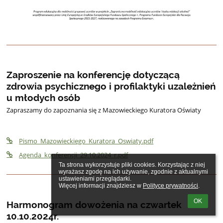
Zaproszenie na konferencję dotyczącą
zdrowia psychicznego i profilaktyki uzależnień
u młodych osób
Zapraszamy do zapoznania się z Mazowieckiego Kuratora Oświaty
Pismo_Mazowieckiego_Kuratora_Oswiaty.pdf
Agenda_konferencji_29.10.2024_r.pdf
Ta strona wykorzystuje pliki cookies. Korzystając z niej 
wyrażasz zgodę na ich używanie, zgodnie z aktualnymi 
ustawieniami przeglądarki.

Więcej informacji znajdziesz w 
Polityce prywatności
.
OK
Harmonogram dowożenia na czwartek
10.10.2024r.