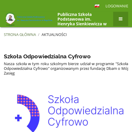
LOGOWANIE
Publiczna Szkoła
Podstawowa im.
Henryka Sienkiewicza w
Rogolinie, Rogolin 4a,
26-807 Radzanów
STRONA GŁÓWNA
/
AKTUALNOŚCI
Aktualności
Szkoła Odpowiedzialna Cyfrowo
Nasza szkoła w tym roku szkolnym bierze udział w programie "Szkoła
Odpowiedzialna Cyfrowo" organizowanym przez fundację Dbam o Mój
Zasięg