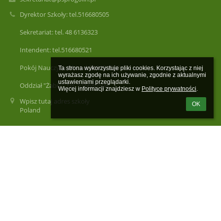
Dyrektor Szkoły: tel.516680505
Sekretariat: tel. 48 6136323
Intendent: tel.516680521
Pokój Nauczycielski: tel.516680520
Ta strona wykorzystuje pliki cookies. Korzystając z niej 
wyrażasz zgodę na ich używanie, zgodnie z aktualnymi 
ustawieniami przeglądarki.

Oddział "Żabki": tel. 516680508
Więcej informacji znajdziesz w 
Polityce prywatności
.
Wpisz tutaj adres szkoły
OK
Poland
Logowanie
Nazwa użytkownika:
Hasło: