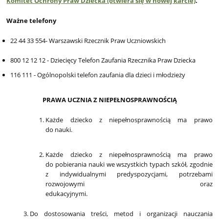
Komitet Ochrony Praw Dziecka (otwiera się w nowej karcie)
.
Ważne telefony
22 44 33 554- Warszawski Rzecznik Praw Uczniowskich
800 12 12 12 - Dziecięcy Telefon Zaufania Rzecznika Praw Dziecka
116 111 - Ogólnopolski telefon zaufania dla dzieci i młodzieży
PRAWA UCZNIA Z NIEPEŁNOSPRAWNOŚCIĄ
Każde dziecko z niepełnosprawnością ma prawo
do nauki.
Każde dziecko z niepełnosprawnością ma prawo
do pobierania nauki we wszystkich typach szkół, zgodnie
z indywidualnymi predyspozycjami, potrzebami
rozwojowymi oraz
edukacyjnym
Do dostosowania treści, metod i organizacji nauczania