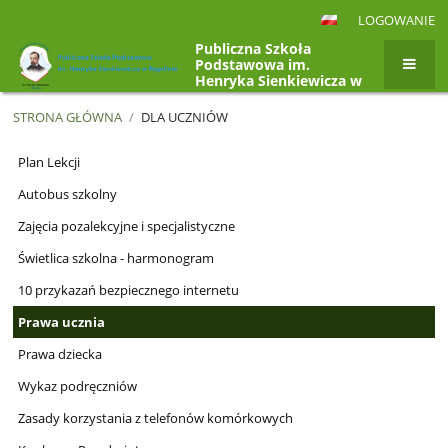
LOGOWANIE
Publiczna Szkoła
Podstawowa im.
Henryka Sienkiewicza w
Rogolinie, Rogolin 4a,
26-807 Radzanów
STRONA GŁÓWNA
/
DLA UCZNIÓW
Dla
Plan Lekcji
uczniów
Autobus szkolny
Zajęcia pozalekcyjne i specjalistyczne
Świetlica szkolna - harmonogram
10 przykazań bezpiecznego internetu
Prawa ucznia
Prawa dziecka
Wykaz podręczniów
Zasady korzystania z telefonów komórkowych