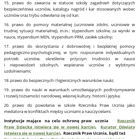
15. prawo do zawarcia w statucie szkoły zagadnień dotyczących
bezpieczeństwa uczniów, katalogu nagród i kar stosowanych wobec
uczniów oraz trybu odwołania się od kar;
16. prawo do pomocy materialnej (uczniowie zdolni, uczniowie w
trudnej sytuacji materialnej), m.in.: stypendium szkolne, za wyniki w
nauce, stypendium MEN, stypendium PRM, zasiłek szkolny;
17. prawo do skorzystania z dobrowolnej i bezpłatnej pomocy
pedagogiczno-psychologicznej, w tym: rozpoznanie indywidualnych
potrzeb uczniów, określenie przyczyn trudności w nauce
i niepowodzeń szkolnych, wspieranie uczniów z wybitnymi
uzdolnieniami;
18. prawo do bezpiecznych i higienicznych warunków nauki;
19. prawo do nauki w warunkach umożliwiających podtrzymywanie
i rozwój tożsamości narodowej, własnej kultury, historii i języka;
20. prawo do powołania w szkole Rzecznika Praw Ucznia jako
mediatora w konfliktach między uczniami a nauczycielami.
Instytucje mające na celu ochronę praw ucznia
Rzecznik
Praw Dziecka (otwiera się w nowej karcie)
,
Kurator Oświaty
(otwiera się w nowej karcie)
, Rzecznik Praw Ucznia, bądź też