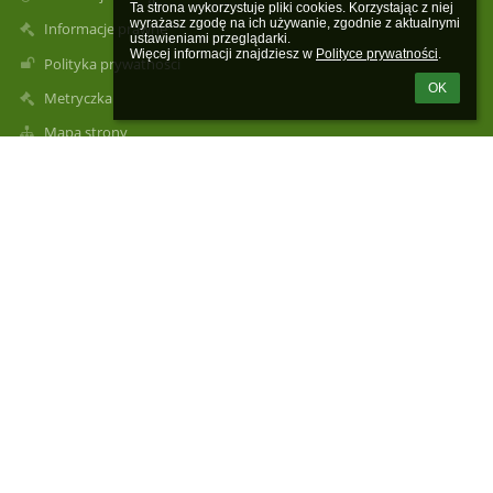
Ta strona wykorzystuje pliki cookies. Korzystając z niej 
wyrażasz zgodę na ich używanie, zgodnie z aktualnymi 
Informacje prawne
ustawieniami przeglądarki.

Więcej informacji znajdziesz w 
Polityce prywatności
.
Polityka prywatności
OK
Metryczka
Mapa strony
O szkole
Kontakt
Aktualności
Kontakty
Publiczna Szkoła Podstawowa im. Henryka Sienkiewicza w
Rogolinie Radzanów, Rogolin 4a
sekretariat@psprogolin.pl
Dyrektor Szkoły: tel.516680505
Sekretariat: tel. 48 6136323
Intendent: tel.516680521