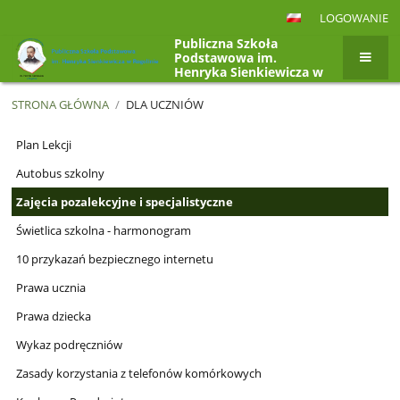
LOGOWANIE
Publiczna Szkoła
Podstawowa im.
Henryka Sienkiewicza w
Rogolinie, Rogolin 4a,
26-807 Radzanów
STRONA GŁÓWNA
/
DLA UCZNIÓW
Dla
Plan Lekcji
uczniów
Autobus szkolny
Zajęcia pozalekcyjne i specjalistyczne
Świetlica szkolna - harmonogram
10 przykazań bezpiecznego internetu
Prawa ucznia
Prawa dziecka
Wykaz podręczniów
Zasady korzystania z telefonów komórkowych