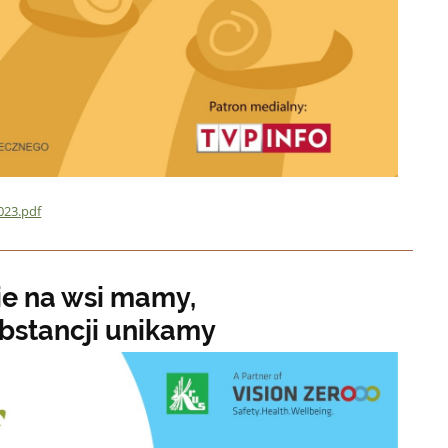
23.pdf
ie na wsi mamy,
bstancji unikamy