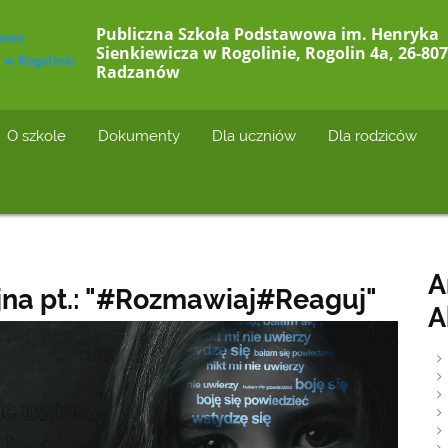
Publiczna Szkoła Podstawowa im. Henryka
Sienkiewicza w Rogolinie, Rogolin 4a, 26-807
Radzanów
O szkole
Dokumenty
Dla uczniów
Dla rodziców
A
na pt.: "#Rozmawiaj#Reaguj"
A