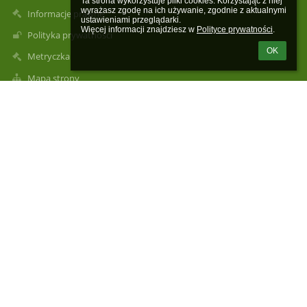
Ta strona wykorzystuje pliki cookies. Korzystając z niej 
wyrażasz zgodę na ich używanie, zgodnie z aktualnymi 
Informacje prawne
ustawieniami przeglądarki.

Więcej informacji znajdziesz w 
Polityce prywatności
.
Polityka prywatności
OK
Metryczka
Mapa strony
O szkole
Kontakt
Aktualności
Kontakty
Publiczna Szkoła Podstawowa im. Henryka Sienkiewicza w
Rogolinie Radzanów, Rogolin 4a
sekretariat@psprogolin.pl
Dyrektor Szkoły: tel.516680505
Sekretariat: tel. 48 6136323
Intendent: tel.516680521