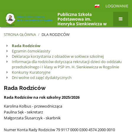
LOGOWANIE
Publiczna Szkoła
Podstawowa im.
Henryka Sienkiewicza w
Rogolinie, Rogolin 4a,
26-807 Radzanów
STRONA GŁÓWNA
/
DLA RODZICÓW
Dla
Rada Rodziców
Egzamin ósmoklasisty
rodziców
Deklaracja korzystania z obiadów w sołówce szkolnej
Informacja dla rodziców dotycząca rekrutacji dzieci do oddziału
przedszkolnego i I klasy w PSP im. H. Sienkiewicza w Rogolinie
Konkursy Kuratoryjne
Dni wolne od zajęć dydaktycznych
Rada Rodziców
Rada Rodziców na rok szkolny 2025/2026
Karolina Kolbus - przewodnicząca
Paulina Sęk - sekretarz
Małgorzata Ślusarczyk - skarbnik
Numer Konta Rady Rodziców 79 9117 0000 0300 4574 2000 0010